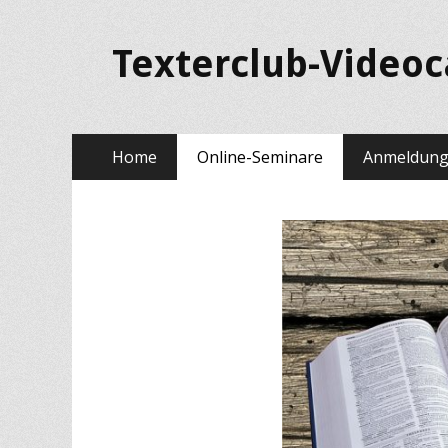
Texterclub-Video
Springe
Primäres Menü
Home
Online-Seminare
Anmeldun
zum
Inhalt