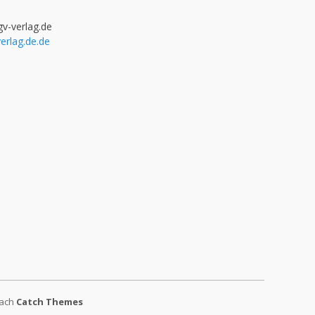
gv-verlag.de
erlag.de.de
nach
Catch Themes