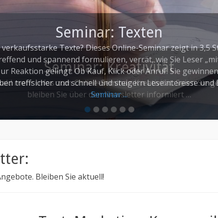
Seminar: Kreativität
am:
 bald mehr Infos zum Online-Seminar: Kreativität. Seien Sie 
nach
hewuszt
bleiben Sie über den Newsletter informiert …
•
•
•
•
•
•
tter:
gebote. Bleiben Sie aktuell!