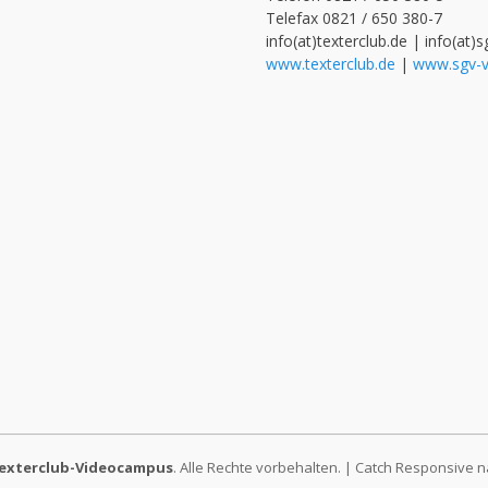
Telefax 0821 / 650 380-7
info(at)texterclub.de | info(at)s
www.texterclub.de
|
www.sgv-v
exterclub-Videocampus
. Alle Rechte vorbehalten. | Catch Responsive 