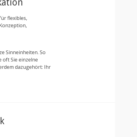
kation
r flexibles,
 Konzeption,
ze Sinneinheiten. So
 oft Sie einzelne
ßerdem dazugehört: Ihr
k